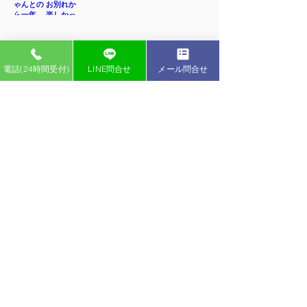
電話(24時間受付)
LINE問合せ
メール問合せ
インスタグラム
ペットライフ YouTubeチャンネル
ペット葬儀 | ペットライフ四日市
〒510-0948 三重県四日市市室山町652-1
tel
059-321-3333