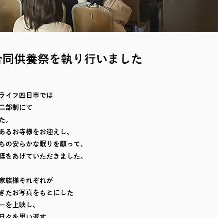
4合同供養祭を執り行いました
ライフ四日市では
二部制にて
た。
あるお寺様をお迎えし、
ちの安らかな眠りを願って、
経をあげていただきました。
家族様それぞれが
きたお写真をもとにした
ーを上映し、
日々を思い返す、