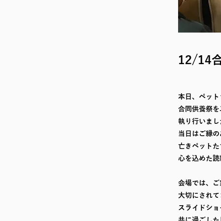
12/1
本日、ペット
合同供養祭を
執り行いまし
当日はご縁の
亡きペットた
心を込めた読
会場では、ご
大切にされて
スライドショ
共に過ごした